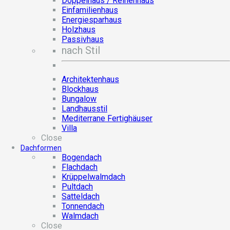
Doppelhaus / Reihenhaus
Einfamilienhaus
Energiesparhaus
Holzhaus
Passivhaus
nach Stil
Architektenhaus
Blockhaus
Bungalow
Landhausstil
Mediterrane Fertighäuser
Villa
Close
Dachformen
Bogendach
Flachdach
Krüppelwalmdach
Pultdach
Satteldach
Tonnendach
Walmdach
Close