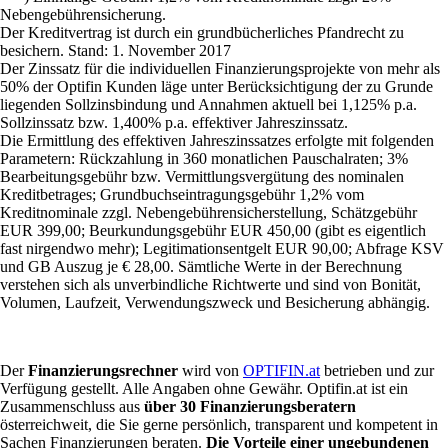
Nebengebührensicherung.
Der Kreditvertrag ist durch ein grundbücherliches Pfandrecht zu
besichern. Stand: 1. November 2017
Der Zinssatz für die individuellen Finanzierungsprojekte von mehr als
50% der Optifin Kunden läge unter Berücksichtigung der zu Grunde
liegenden Sollzinsbindung und Annahmen aktuell bei 1,125% p.a.
Sollzinssatz bzw. 1,400% p.a. effektiver Jahreszinssatz.
Die Ermittlung des effektiven Jahreszinssatzes erfolgte mit folgenden
Parametern: Rückzahlung in 360 monatlichen Pauschalraten; 3%
Bearbeitungsgebühr bzw. Vermittlungsvergütung des nominalen
Kreditbetrages; Grundbuchseintragungsgebühr 1,2% vom
Kreditnominale zzgl. Nebengebührensicherstellung, Schätzgebühr
EUR 399,00; Beurkundungsgebühr EUR 450,00 (gibt es eigentlich
fast nirgendwo mehr); Legitimationsentgelt EUR 90,00; Abfrage KSV
und GB Auszug je € 28,00. Sämtliche Werte in der Berechnung
verstehen sich als unverbindliche Richtwerte und sind von Bonität,
Volumen, Laufzeit, Verwendungszweck und Besicherung abhängig.
Der
Finanzierungsrechner
wird von
OPTIFIN.at
betrieben und zur
Verfügung gestellt. Alle Angaben ohne Gewähr. Optifin.at ist ein
Zusammenschluss aus
über 30 Finanzierungsberatern
österreichweit, die Sie gerne persönlich, transparent und kompetent in
Sachen Finanzierungen beraten.
Die Vorteile einer ungebundenen