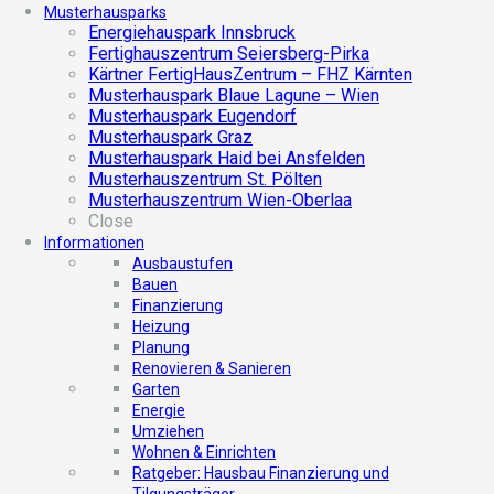
Musterhausparks
Energiehauspark Innsbruck
Fertighauszentrum Seiersberg-Pirka
Kärtner FertigHausZentrum – FHZ Kärnten
Musterhauspark Blaue Lagune – Wien
Musterhauspark Eugendorf
Musterhauspark Graz
Musterhauspark Haid bei Ansfelden
Musterhauszentrum St. Pölten
Musterhauszentrum Wien-Oberlaa
Close
Informationen
Ausbaustufen
Bauen
Finanzierung
Heizung
Planung
Renovieren & Sanieren
Garten
Energie
Umziehen
Wohnen & Einrichten
Ratgeber: Hausbau Finanzierung und