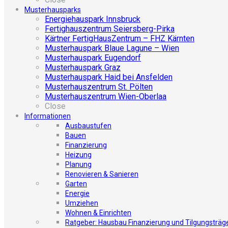
Musterhausparks
Energiehauspark Innsbruck
Fertighauszentrum Seiersberg-Pirka
Kärtner FertigHausZentrum – FHZ Kärnten
Musterhauspark Blaue Lagune – Wien
Musterhauspark Eugendorf
Musterhauspark Graz
Musterhauspark Haid bei Ansfelden
Musterhauszentrum St. Pölten
Musterhauszentrum Wien-Oberlaa
Close
Informationen
Ausbaustufen
Bauen
Finanzierung
Heizung
Planung
Renovieren & Sanieren
Garten
Energie
Umziehen
Wohnen & Einrichten
Ratgeber: Hausbau Finanzierung und Tilgungsträg