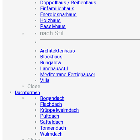
Doppelhaus / Reihenhaus
Einfamilienhaus
Energiesparhaus
Holzhaus
Passivhaus
nach Stil
Architektenhaus
Blockhaus
Bungalow
Landhausstil
Mediterrane Fertighäuser
Villa
Close
Dachformen
Bogendach
Flachdach
Krüppelwalmdach
Pultdach
Satteldach
Tonnendach
Walmdach
Close