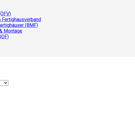
(ÖFV)
n Fertighausverband
ertighäuser (BMF)
 & Montage
QDF)