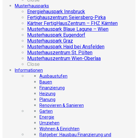
Musterhausparks
Energiehauspark Innsbruck
Fertighauszentrum Seiersberg-Pirka
Kärtner FertigHausZentrum – FHZ Kärnten
Musterhauspark Blaue Lagune – Wien
Musterhauspark Eugendorf
Musterhauspark Graz
Musterhauspark Haid bei Ansfelden
Musterhauszentrum St. Pölten
Musterhauszentrum Wien-Oberlaa
Close
Informationen
Ausbaustufen
Bauen
Finanzierung
Heizung
Planung
Renovieren & Sanieren
Garten
Energie
Umziehen
Wohnen & Einrichten
Ratgeber: Hausbau Finanzierung und