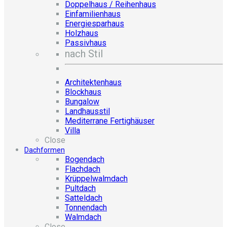
Doppelhaus / Reihenhaus
Einfamilienhaus
Energiesparhaus
Holzhaus
Passivhaus
nach Stil
Architektenhaus
Blockhaus
Bungalow
Landhausstil
Mediterrane Fertighäuser
Villa
Close
Dachformen
Bogendach
Flachdach
Krüppelwalmdach
Pultdach
Satteldach
Tonnendach
Walmdach
Close