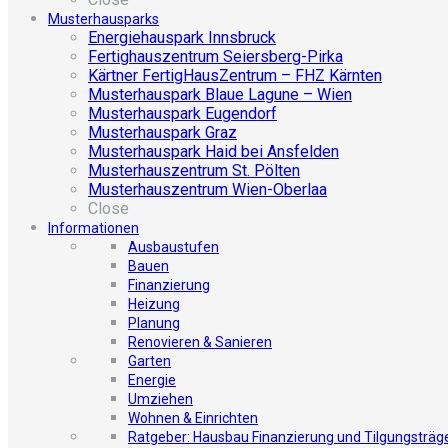
Musterhausparks
Energiehauspark Innsbruck
Fertighauszentrum Seiersberg-Pirka
Kärtner FertigHausZentrum – FHZ Kärnten
Musterhauspark Blaue Lagune – Wien
Musterhauspark Eugendorf
Musterhauspark Graz
Musterhauspark Haid bei Ansfelden
Musterhauszentrum St. Pölten
Musterhauszentrum Wien-Oberlaa
Close
Informationen
Ausbaustufen
Bauen
Finanzierung
Heizung
Planung
Renovieren & Sanieren
Garten
Energie
Umziehen
Wohnen & Einrichten
Ratgeber: Hausbau Finanzierung und Tilgungsträg