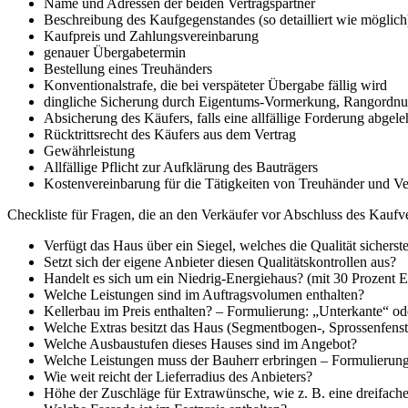
Name und Adressen der beiden Vertragspartner
Beschreibung des Kaufgegenstandes (so detailliert wie möglich
Kaufpreis und Zahlungsvereinbarung
genauer Übergabetermin
Bestellung eines Treuhänders
Konventionalstrafe, die bei verspäteter Übergabe fällig wird
dingliche Sicherung durch Eigentums-Vormerkung, Rangordnun
Absicherung des Käufers, falls eine allfällige Forderung abgele
Rücktrittsrecht des Käufers aus dem Vertrag
Gewährleistung
Allfällige Pflicht zur Aufklärung des Bauträgers
Kostenvereinbarung für die Tätigkeiten von Treuhänder und Ver
Checkliste für Fragen, die an den Verkäufer vor Abschluss des Kaufver
Verfügt das Haus über ein Siegel, welches die Qualität sicherste
Setzt sich der eigene Anbieter diesen Qualitätskontrollen aus?
Handelt es sich um ein Niedrig-Energiehaus? (mit 30 Prozent
Welche Leistungen sind im Auftragsvolumen enthalten?
Kellerbau im Preis enthalten? – Formulierung: „Unterkante“ od
Welche Extras besitzt das Haus (Segmentbogen-, Sprossenfenst
Welche Ausbaustufen dieses Hauses sind im Angebot?
Welche Leistungen muss der Bauherr erbringen – Formulierung
Wie weit reicht der Lieferradius des Anbieters?
Höhe der Zuschläge für Extrawünsche, wie z. B. eine dreifach