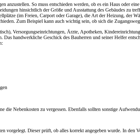
gen anzustellen. So muss entschieden werden, ob es ein Haus oder ein
heidungen hinsichtlich der Größe und Ausstattung des Gebäudes zu tref
ellplätze (im Freien, Carport oder Garage), die Art der Heizung, der 
ieden. Zum Beispiel kann auch wichtig sein, ob sich die Zugangsweg
dtisch), Versorgungseinrichtungen, Ärzte, Apotheken, Kindereinrichtunge
n. Das handwerkliche Geschick des Bauherren und seiner Helfer entsch
n:
ngen
 ohne die Nebenkosten zu vergessen. Ebenfalls sollten sonstige Aufwend
ten vorgelegt. Dieser prüft, ob alles korrekt angegeben wurde. In den 