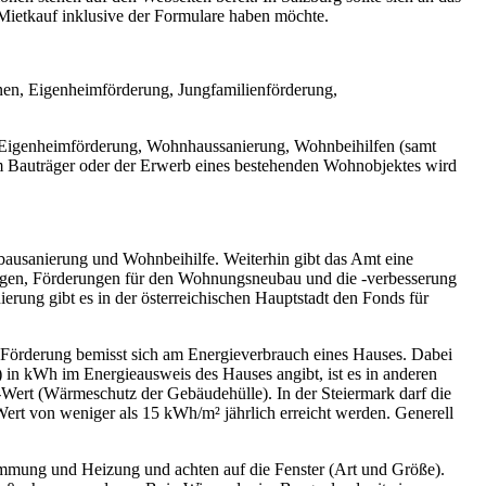
ietkauf inklusive der Formulare haben möchte.
nen, Eigenheimförderung, Jungfamilienförderung,
Eigenheimförderung, Wohnhaussanierung, Wohnbeihilfen (samt
em Bauträger oder der Erwerb eines bestehenden Wohnobjektes wird
tbausanierung und Wohnbeihilfe. Weiterhin gibt das Amt eine
ngen, Förderungen für den Wohnungsneubau und die -verbesserung
erung gibt es in der österreichischen Hauptstadt den Fonds für
r Förderung bemisst sich am Energieverbrauch eines Hauses. Dabei
 in kWh im Energieausweis des Hauses angibt, ist es in anderen
-Wert (Wärmeschutz der Gebäudehülle). In der Steiermark darf die
rt von weniger als 15 kWh/m² jährlich erreicht werden. Generell
mmung und Heizung und achten auf die Fenster (Art und Größe).