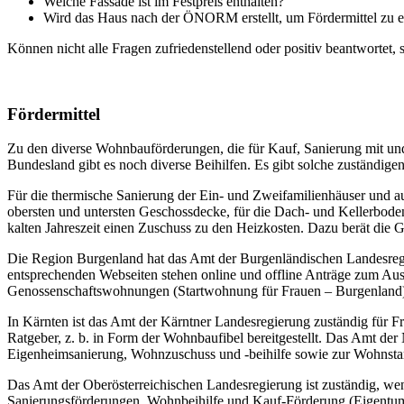
Welche Fassade ist im Festpreis enthalten?
Wird das Haus nach der ÖNORM erstellt, um Fördermittel zu e
Können nicht alle Fragen zufriedenstellend oder positiv beantwortet,
Fördermittel
Zu den diverse Wohnbauförderungen, die für Kauf, Sanierung mit und
Bundesland gibt es noch diverse Beihilfen. Es gibt solche zuständigen
Für die thermische Sanierung der Ein- und Zweifamilienhäuser und a
obersten und untersten Geschossdecke, für die Dach- und Kellerbo
kalten Jahreszeit einen Zuschuss zu den Heizkosten. Dazu berät die 
Die Region Burgenland hat das Amt der Burgenländischen Landesreg
entsprechenden Webseiten stehen online und offline Anträge zum Aus
Genossenschaftswohnungen (Startwohnung für Frauen – Burgenland
In Kärnten ist das Amt der Kärntner Landesregierung zuständig fü
Ratgeber, z. b. in Form der Wohnbaufibel bereitgestellt. Das Amt d
Eigenheimsanierung, Wohnzuschuss und -beihilfe sowie zur Wohnstart
Das Amt der Oberösterreichischen Landesregierung ist zuständig, 
Sanierungsförderungen, Wohnbeihilfe und Kauf-Förderung (Eigentums