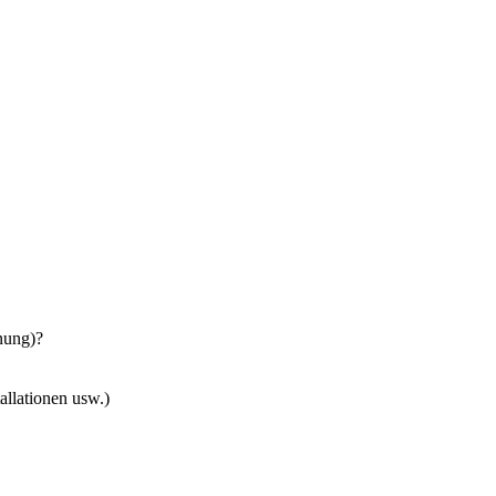
nung)?
allationen usw.)