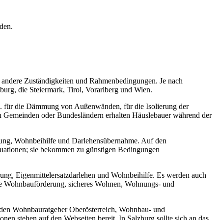
rden.
ch andere Zuständigkeiten und Rahmenbedingungen. Je nach
burg, die Steiermark, Tirol, Vorarlberg und Wien.
 B. für die Dämmung von Außenwänden, für die Isolierung der
en Gemeinden oder Bundesländern erhalten Häuslebauer während der
rung, Wohnbeihilfe und Darlehensübernahme. Auf den
situationen; sie bekommen zu günstigen Bedingungen
ng, Eigenmittelersatzdarlehen und Wohnbeihilfe. Es werden auch
, die Wohnbauförderung, sicheres Wohnen, Wohnungs- und
, den Wohnbauratgeber Oberösterreich, Wohnbau- und
 stehen auf den Webseiten bereit. In Salzburg sollte sich an das