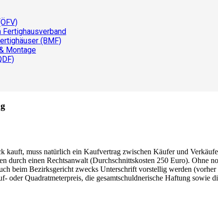
(ÖFV)
n Fertighausverband
ertighäuser (BMF)
 & Montage
QDF)
ng
 kauft, muss natürlich ein Kaufvertrag zwischen Käufer und Verkäufe
ten durch einen Rechtsanwalt (Durchschnittskosten 250 Euro). Ohne not
auch beim Bezirksgericht zwecks Unterschrift vorstellig werden (vorh
der Quadratmeterpreis, die gesamtschuldnerische Haftung sowie die 