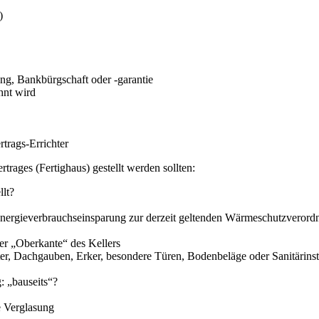
)
g, Bankbürgschaft oder -garantie
hnt wird
trags-Errichter
trages (Fertighaus) gestellt werden sollten:
llt?
 Energieverbrauchseinsparung zur derzeit geltenden Wärmeschutzverord
er „Oberkante“ des Kellers
er, Dachgauben, Erker, besondere Türen, Bodenbeläge oder Sanitärinst
: „bauseits“?
e Verglasung