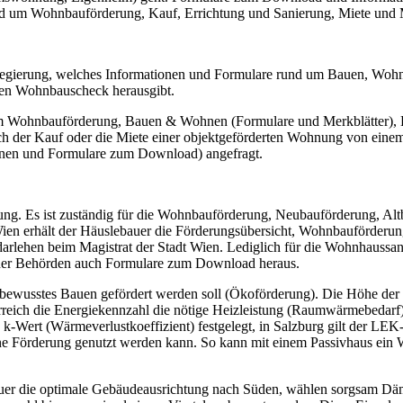
d um Wohnbauförderung, Kauf, Errichtung und Sanierung, Miete und M
sregierung, welches Informationen und Formulare rund um Bauen, Woh
nen Wohnbauscheck herausgibt.
um Wohnbauförderung, Bauen & Wohnen (Formulare und Merkblätter), 
uch der Kauf oder die Miete einer objektgeförderten Wohnung von ein
onen und Formulare zum Download) angefragt.
erung. Es ist zuständig für die Wohnbauförderung, Neubauförderung, Al
ien erhält der Häuslebauer die Förderungsübersicht, Wohnbauförderu
arlehen beim Magistrat der Stadt Wien. Lediglich für die Wohnhaussani
ner Behörden auch Formulare zum Download heraus.
giebewusstes Bauen gefördert werden soll (Ökoförderung). Die Höhe de
rreich die Energiekennzahl die nötige Heizleistung (Raumwärmebedarf)
k-Wert (Wärmeverlustkoeffizient) festgelegt, in Salzburg gilt der LEK
 Förderung genutzt werden kann. So kann mit einem Passivhaus ein We
bauer die optimale Gebäudeausrichtung nach Süden, wählen sorgsam Dä