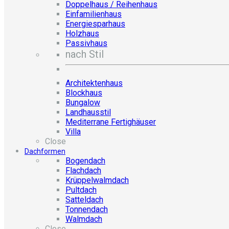
Doppelhaus / Reihenhaus
Einfamilienhaus
Energiesparhaus
Holzhaus
Passivhaus
nach Stil
Architektenhaus
Blockhaus
Bungalow
Landhausstil
Mediterrane Fertighäuser
Villa
Close
Dachformen
Bogendach
Flachdach
Krüppelwalmdach
Pultdach
Satteldach
Tonnendach
Walmdach
Close