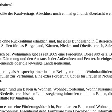
rhalten?
 sollte der Kaufvertrags-Abschluss noch einmal gründlich überdacht we
 ohne Rückzahlung erhältlich sind, hat jedes Bundesland in Österrei
 Stellen für das Burgenland, Kärnten, Nieder- und Oberösterreich, Salz
uch bei Wohnungen gibt es seit 2009 eine Förderung. Diese gibt es z.
den-Dämmung und den Austausch der Außentüren und Fenster. In einig
Gemeinde oder die jeweilige Landesregierung.
ierung als Ansprechpartner in allen Belangen rund um Wohnbauförde
füllen zur Verfügung. Eine extra Förderung gibt es für Frauen in Not
).
r Fragen rund um Bauen & Wohnen, Wohnbauförderung, Wohnhaussanieru
er Niederösterreichischen Landesregierung informiert rund ums Bauen
hilfe für Jungbürger.
wenn es um eine Förderungsübersicht, Formulare zu Bauen und Wohnen
wohnung, Eigenheim) geht. Formulare zum Download und Informationen