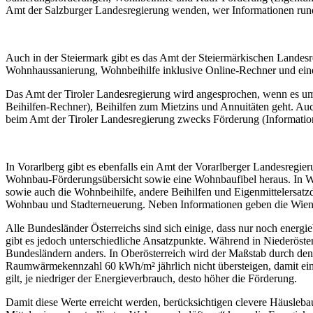
Amt der Salzburger Landesregierung wenden, wer Informationen run
Auch in der Steiermark gibt es das Amt der Steiermärkischen Lande
Wohnhaussanierung, Wohnbeihilfe inklusive Online-Rechner und ei
Das Amt der Tiroler Landesregierung wird angesprochen, wenn es 
Beihilfen-Rechner), Beihilfen zum Mietzins und Annuitäten geht. A
beim Amt der Tiroler Landesregierung zwecks Förderung (Informati
In Vorarlberg gibt es ebenfalls ein Amt der Vorarlberger Landesregi
Wohnbau-Förderungsübersicht sowie eine Wohnbaufibel heraus. In W
sowie auch die Wohnbeihilfe, andere Beihilfen und Eigenmittelersatzd
Wohnbau und Stadterneuerung. Neben Informationen geben die Wie
Alle Bundesländer Österreichs sind sich einige, dass nur noch ener
gibt es jedoch unterschiedliche Ansatzpunkte. Während in Niederöste
Bundesländern anders. In Oberösterreich wird der Maßstab durch den 
Raumwärmekennzahl 60 kWh/m² jährlich nicht übersteigen, damit eine
gilt, je niedriger der Energieverbrauch, desto höher die Förderung.
Damit diese Werte erreicht werden, berücksichtigen clevere Häusle