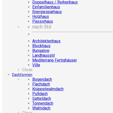
Doppelhaus / Reihenhaus
Einfamilienhaus
Energiesparhaus
Holzhaus
Passivhaus
nach Stil
Architektenhaus
Blockhaus
Bungalow
Landhausstil
Mediterrane Fertighäuser
Villa
Close
Dachformen
Bogendach
Flachdach
Krüppelwalmdach
Pultdach
Satteldach
Tonnendach
Walmdach
Close