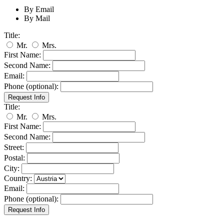
By Email
By Mail
Title:
Mr.
Mrs.
First Name:
Second Name:
Email:
Phone (optional):
Title:
Mr.
Mrs.
First Name:
Second Name:
Street:
Postal:
City:
Country:
Email:
Phone (optional):