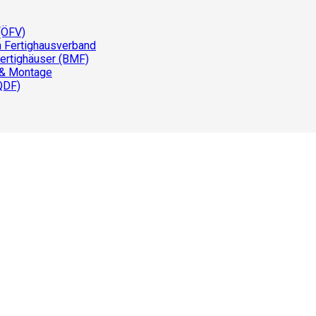
(ÖFV)
n Fertighausverband
ertighäuser (BMF)
 & Montage
QDF)