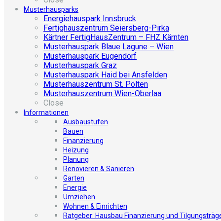
Musterhausparks
Energiehauspark Innsbruck
Fertighauszentrum Seiersberg-Pirka
Kärtner FertigHausZentrum – FHZ Kärnten
Musterhauspark Blaue Lagune – Wien
Musterhauspark Eugendorf
Musterhauspark Graz
Musterhauspark Haid bei Ansfelden
Musterhauszentrum St. Pölten
Musterhauszentrum Wien-Oberlaa
Close
Informationen
Ausbaustufen
Bauen
Finanzierung
Heizung
Planung
Renovieren & Sanieren
Garten
Energie
Umziehen
Wohnen & Einrichten
Ratgeber: Hausbau Finanzierung und Tilgungsträg