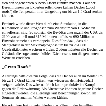
sich den sogenannten Albedo Effekt zunutze machen. Laut der
Berechnungen der Experten sollen diese kühlen Dächer („cool
roofs“) die Temperatur ihrer Umgebung um bis zu 1,5 Grad senken
können.
Ermittelt wurde dieser Wert durch eine Simulation, in die
Klimamodelle und Prognosen zum Wachstum von US-Städten
eingeflossen sind. So soll sich die Bevölkerungsanzahl der USA bis
2100 von aktuell rund 315 Millionen auf bis zu 690 Millionen
Einwohner mehr als verdoppeln. Dies führt dazu, dass die
Stadtgebiete in der Maximalprognose um bis zu 261.000
Quadratkilometer wachsen würden. Zudem müssten alle Dächer der
Gebäude die sogenannten kühlen Dächer sein, um die genannten
Werte zu erreichen.
„Green Roofs“
Allerdings hätte dies zur Folge, dass die Dächer auch im Winter um
bis zu 1,5 Grad kühler wären, was wiederum den Heizbedarf
steigern würde. Das wäre natürlich kontraproduktiv im Kampf
gegen die Erderwärmung. Als Alternative könnten begrünte Dächer
eingesetzt werden, die allerdings laut Berechnungen sowohl im
Sommer als auch im Winter weniger kühlen.
Ein wichtiger Faktor spielt hierbei das Klima in der jeweiligen