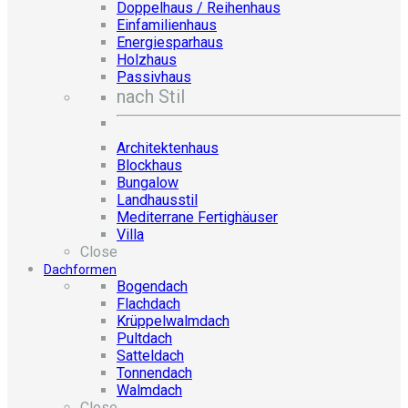
Doppelhaus / Reihenhaus
Einfamilienhaus
Energiesparhaus
Holzhaus
Passivhaus
nach Stil
Architektenhaus
Blockhaus
Bungalow
Landhausstil
Mediterrane Fertighäuser
Villa
Close
Dachformen
Bogendach
Flachdach
Krüppelwalmdach
Pultdach
Satteldach
Tonnendach
Walmdach
Close