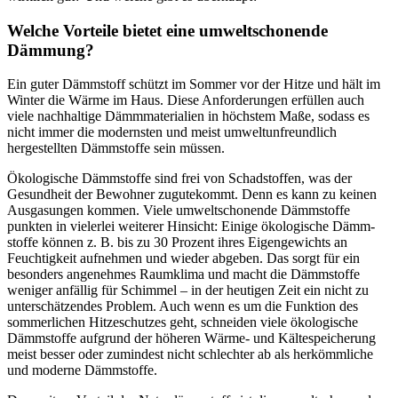
Welche Vorteile bietet eine umweltschonende
Dämmung?
Ein guter Dämmstoff schützt im Sommer vor der Hitze und hält im
Winter die Wärme im Haus. Diese Anforderungen erfüllen auch
viele nachhaltige Dämmmaterialien in höchstem Maße, sodass es
nicht immer die modernsten und meist umweltunfreundlich
hergestellten Dämmstoffe sein müssen.
Ökologische Dämmstoffe sind frei von Schadstoffen, was der
Gesundheit der Bewohner zugutekommt. Denn es kann zu keinen
Ausgasungen kommen. Viele umweltschonende Dämmstoffe
punkten in vielerlei weiterer Hinsicht: Einige ökologische Dämm­
stoffe können z. B. bis zu 30 Prozent ihres Eigen­gewichts an
Feuchtig­keit aufnehmen und wieder abgeben. Das sorgt für ein
besonders angenehmes Raum­klima und macht die Dämm­stoffe
weniger anfällig für Schimmel – in der heutigen Zeit ein nicht zu
unterschätzendes Problem. Auch wenn es um die Funktion des
sommerlichen Hitze­schutzes geht, schneiden viele ökologische
Dämm­stoffe aufgrund der höheren Wärme- und Kälte­speicherung
meist besser oder zumindest nicht schlechter ab als herkömm­liche
und moderne Dämm­stoffe.