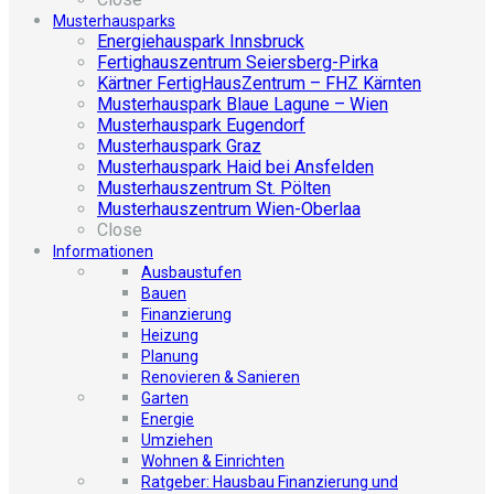
Musterhausparks
Energiehauspark Innsbruck
Fertighauszentrum Seiersberg-Pirka
Kärtner FertigHausZentrum – FHZ Kärnten
Musterhauspark Blaue Lagune – Wien
Musterhauspark Eugendorf
Musterhauspark Graz
Musterhauspark Haid bei Ansfelden
Musterhauszentrum St. Pölten
Musterhauszentrum Wien-Oberlaa
Close
Informationen
Ausbaustufen
Bauen
Finanzierung
Heizung
Planung
Renovieren & Sanieren
Garten
Energie
Umziehen
Wohnen & Einrichten
Ratgeber: Hausbau Finanzierung und