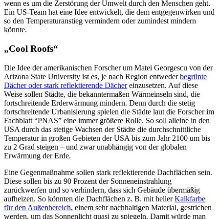
wenn es um die Zerstörung der Umwelt durch den Menschen geht.
Ein US-Team hat eine Idee entwickelt, die dem entgegenwirken und
so den Temperaturanstieg vermindern oder zumindest mindern
könnte.
„Cool Roofs“
Die Idee der amerikanischen Forscher um Matei Georgescu von der
Arizona State University ist es, je nach Region entweder
begrünte
Dächer oder stark reflektierende Dächer
einzusetzen. Auf diese
Weise sollen Städte, die bekanntermaßen Wärmeinseln sind, die
fortschreitende Erderwärmung mindern. Denn durch die stetig
fortschreitende Urbanisierung spielen die Städte laut die Forscher im
Fachblatt “PNAS” eine immer größere Rolle. So soll alleine in den
USA durch das stetige Wachsen der Städte die durchschnittliche
Temperatur in großen Gebieten der USA bis zum Jahr 2100 um bis
zu 2 Grad steigen – und zwar unabhängig von der globalen
Erwärmung der Erde.
Eine Gegenmaßnahme sollen stark reflektierende Dachflächen sein.
Diese sollen bis zu 90 Prozent der Sonneneinstrahlung
zurückwerfen und so verhindern, dass sich Gebäude übermäßig
aufheizen. So könnten die Dachflächen z. B. mit heller
Kalkfarbe
für den Außenbereich
, einem sehr nachhaltigen Material, gestrichen
werden, um das Sonnenlicht quasi zu spiegeln. Damit würde man