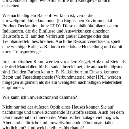
Umweltbelastungen wie Abfallstoffe und Energieverbrauch
entstehen.
Wie nachhaltig ein Baustoff wirklich ist, verrät die
Umweltproduktdeklarationen (im Englischen Environmental
Product Declaration, kurz EPD). Diese enthält ökobilanzbasierte
Indikatoren, die die Einflüsse und Auswirkungen einzelner
Baustoffe z. B. auf den Verbrauch grauer Energie oder den
Treibhauseffekt beschreiben. Auch die Ressourceneffizienz spielt
eine wichtige Rolle, z. B. durch eine lokale Herstellung und damit
kurze Transportwege.
Im europäischen Raum werden vor allem Ziegel, Holz und Stein als
die drei Materialien für Fassaden bezeichnet, die am nachhaltigsten
sind. Bei den Farben kann z. B. Kalkfarbe zum Einsatz kommen.
Beton und Fassadenpaneele (Verbundmaterial oder HPL) werden
hingegen allgemein als die am wenigsten nachhaltigen Materialien
empfunden.
Wie kann ich umweltschonend dämmen?
Nicht nur bei der äußeren Optik eines Hauses können Sie auf
nachhaltige und umweltschonende Baustoffe setzen. Auch bei dem
Dämmmaterial im Inneren der Wand ist heutzutage viel möglich.
Aber sind natürliche und umweltschonende Dämmmaterialien
wirklich gut? Und welche gibt es überhaupt?