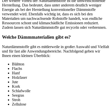
Der weitere Vorteil der Natur­dämmstoffe ist die umweltschonende
Herstellung. Das bedeutet, dass unter anderem deutlich weniger
Energie als bei der Herstellung konventioneller Dämmstoffe
verwendet wird. Ebenfalls wichtig ist, dass es sich bei den
Materialien um nach­wachsende Rohstoffe handelt, was endliche
Ressourcen schont und klima­schädliche Emissionen reduziert.
Zudem lassen sich Natur­dämmstoffe gut recyceln oder verbrennen.
Welche Dämmmaterialien gibt es?
Natur­dämmstoffe gibt es mittler­weile in großer Auswahl und Vielfalt
und für fast alle Anwendungs­bereiche. Nachfolgend geben wir
Ihnen einen kleinen Überblick:
Blähton
Flachs
Hanf
Holzfaser
Jute
Kork
Schlafwolle
Seegras
Stroh
Zellulose