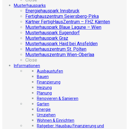
Musterhausparks
Energiehauspark Innsbruck
Fertighauszentrum Seiersberg-Pirka
Kärtner FertigHausZentrum – FHZ Kärnten
Musterhauspark Blaue Lagune – Wien
Musterhauspark Eugendorf
Musterhauspark Graz
Musterhauspark Haid bei Ansfelden
Musterhauszentrum St. Pölten
Musterhauszentrum Wien-Oberlaa
Close
Informationen
Ausbaustufen
Bauen
Finanzierung
Heizung
Planung
Renovieren & Sanieren
Garten
Energie
Umziehen
Wohnen & Einrichten
Ratgeber: Hausbau Finanzierung und