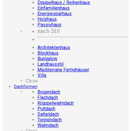
Doppelhaus / Reihenhaus
Einfamilienhaus
Energiesparhaus
Holzhaus
Passivhaus
nach Stil
Architektenhaus
Blockhaus
Bungalow
Landhausstil
Mediterrane Fertighäuser
Villa
Close
Dachformen
Bogendach
Flachdach
Krüppelwalmdach
Pultdach
Satteldach
Tonnendach
Walmdach
Close