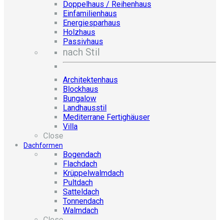
Doppelhaus / Reihenhaus
Einfamilienhaus
Energiesparhaus
Holzhaus
Passivhaus
nach Stil
Architektenhaus
Blockhaus
Bungalow
Landhausstil
Mediterrane Fertighäuser
Villa
Close
Dachformen
Bogendach
Flachdach
Krüppelwalmdach
Pultdach
Satteldach
Tonnendach
Walmdach
Close