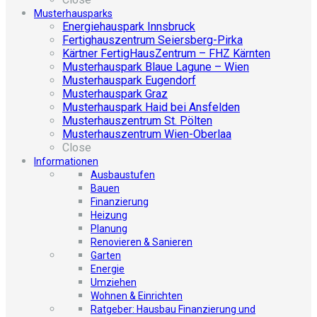
Musterhausparks
Energiehauspark Innsbruck
Fertighauszentrum Seiersberg-Pirka
Kärtner FertigHausZentrum – FHZ Kärnten
Musterhauspark Blaue Lagune – Wien
Musterhauspark Eugendorf
Musterhauspark Graz
Musterhauspark Haid bei Ansfelden
Musterhauszentrum St. Pölten
Musterhauszentrum Wien-Oberlaa
Close
Informationen
Ausbaustufen
Bauen
Finanzierung
Heizung
Planung
Renovieren & Sanieren
Garten
Energie
Umziehen
Wohnen & Einrichten
Ratgeber: Hausbau Finanzierung und