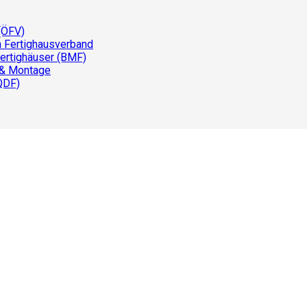
(ÖFV)
n Fertighausverband
ertighäuser (BMF)
 & Montage
QDF)