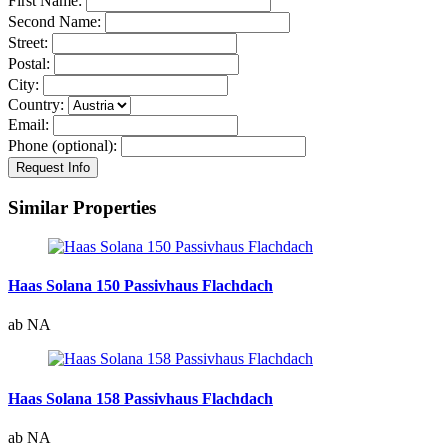
First Name:
Second Name:
Street:
Postal:
City:
Country:
Email:
Phone (optional):
Similar Properties
Haas Solana 150 Passivhaus Flachdach
ab NA
Haas Solana 158 Passivhaus Flachdach
ab NA