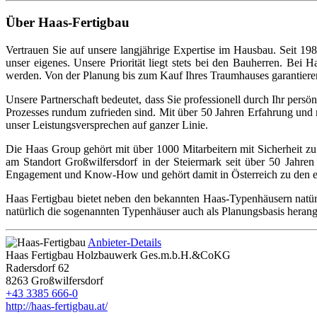
Über Haas-Fertigbau
Vertrauen Sie auf unsere langjährige Expertise im Hausbau. Seit 1
unser eigenes. Unsere Priorität liegt stets bei den Bauherren. Bei
werden. Von der Planung bis zum Kauf Ihres Traumhauses garantiere
Unsere Partnerschaft bedeutet, dass Sie professionell durch Ihr per
Prozesses rundum zufrieden sind. Mit über 50 Jahren Erfahrung und m
unser Leistungsversprechen auf ganzer Linie.
Die Haas Group gehört mit über 1000 Mitarbeitern mit Sicherheit 
am Standort Großwilfersdorf in der Steiermark seit über 50 Jahren
Engagement und Know-How und gehört damit in Österreich zu den eta
Haas Fertigbau bietet neben den bekannten Haas-Typenhäusern nat
natürlich die sogenannten Typenhäuser auch als Planungsbasis hera
Anbieter-Details
Haas Fertigbau Holzbauwerk Ges.m.b.H.&CoKG
Radersdorf 62
8263 Großwilfersdorf
+43 3385 666-0
http://haas-fertigbau.at/