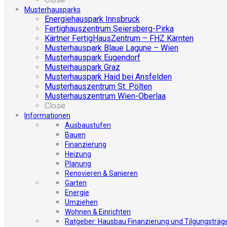
Musterhausparks
Energiehauspark Innsbruck
Fertighauszentrum Seiersberg-Pirka
Kärtner FertigHausZentrum – FHZ Kärnten
Musterhauspark Blaue Lagune – Wien
Musterhauspark Eugendorf
Musterhauspark Graz
Musterhauspark Haid bei Ansfelden
Musterhauszentrum St. Pölten
Musterhauszentrum Wien-Oberlaa
Close
Informationen
Ausbaustufen
Bauen
Finanzierung
Heizung
Planung
Renovieren & Sanieren
Garten
Energie
Umziehen
Wohnen & Einrichten
Ratgeber: Hausbau Finanzierung und Tilgungsträg