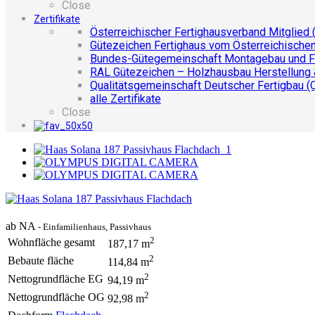
Close
Zertifikate
Österreichischer Fertighausverband Mitglied 
Gütezeichen Fertighaus vom Österreichische
Bundes-Gütegemeinschaft Montagebau und F
RAL Gütezeichen – Holzhausbau Herstellung
Qualitätsgemeinschaft Deutscher Fertigbau (
alle Zertifikate
Close
ab NA
- Einfamilienhaus, Passivhaus
2
Wohnfläche gesamt
187,17 m
2
Bebaute fläche
114,84 m
2
Nettogrundfläche EG
94,19 m
2
Nettogrundfläche OG
92,98 m