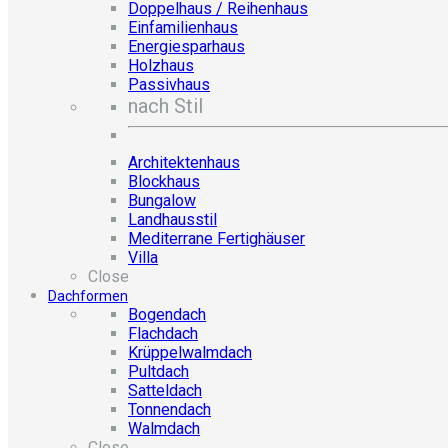
Doppelhaus / Reihenhaus
Einfamilienhaus
Energiesparhaus
Holzhaus
Passivhaus
nach Stil
Architektenhaus
Blockhaus
Bungalow
Landhausstil
Mediterrane Fertighäuser
Villa
Close
Dachformen
Bogendach
Flachdach
Krüppelwalmdach
Pultdach
Satteldach
Tonnendach
Walmdach
Close