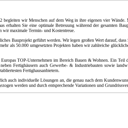
982 begleiten wir Menschen auf dem Weg in ihre eigenen vier Wände. 
 Haas erhalten Sie eine optimale Betreuung während der gesamten Bau
n wir maximale Termin- und Kostentreue.
sönliches Bauprojekt geführt werden. Wir legen großen Wert darauf, d
ehr als 50.000 umgesetzten Projekten haben wir zahlreiche glückliche
zu Europas TOP-Unternehmen im Bereich Bauen & Wohnen. Ein Teil der
 neben Fertighäusern auch Gewerbe- & Industriebauten sowie landwirt
bliertesten Fertighausanbietern.
ürlich auch individuelle Lösungen an, die genau nach dem Kundenwun
ngezogen werden und durch entsprechende Variationen und Grundrissv