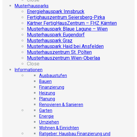
Musterhausparks
Energiehauspark Innsbruck
Fertighauszentrum Seiersberg-Pirka
Kärtner FertigHausZentrum – FHZ Kärnten
Musterhauspark Blaue Lagune – Wien
Musterhauspark Eugendorf
Musterhauspark Graz
Musterhauspark Haid bei Ansfelden
Musterhauszentrum St. Pölten
Musterhauszentrum Wien-Oberlaa
Close
Informationen
Ausbaustufen
Bauen
Finanzierung
Heizung
Planung
Renovieren & Sanieren
Garten
Energie
Umziehen
Wohnen & Einrichten
Ratgeber: Hausbau Finanzierung und