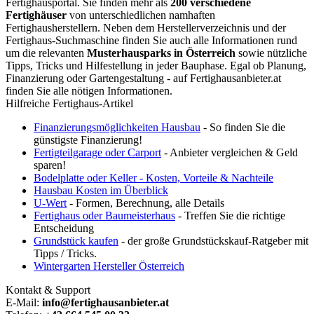
Fertighausportal. Sie finden mehr als
200 verschiedene
Fertighäuser
von unterschiedlichen namhaften
Fertighausherstellern. Neben dem Herstellerverzeichnis und der
Fertighaus-Suchmaschine finden Sie auch alle Informationen rund
um die relevanten
Musterhausparks in Österreich
sowie nützliche
Tipps, Tricks und Hilfestellung in jeder Bauphase. Egal ob Planung,
Finanzierung oder Gartengestaltung - auf Fertighausanbieter.at
finden Sie alle nötigen Informationen.
Hilfreiche Fertighaus-Artikel
Finanzierungsmöglichkeiten Hausbau
- So finden Sie die
günstigste Finanzierung!
Fertigteilgarage oder Carport
- Anbieter vergleichen & Geld
sparen!
Bodelplatte oder Keller - Kosten, Vorteile & Nachteile
Hausbau Kosten im Überblick
U-Wert
- Formen, Berechnung, alle Details
Fertighaus oder Baumeisterhaus
- Treffen Sie die richtige
Entscheidung
Grundstück kaufen
- der große Grundstückskauf-Ratgeber mit
Tipps / Tricks.
Wintergarten Hersteller Österreich
Kontakt & Support
E-Mail:
info@fertighausanbieter.at