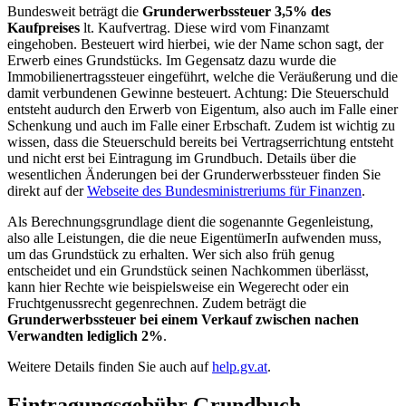
Bundesweit beträgt die
Grunderwerbssteuer 3,5% des
Kaufpreises
lt. Kaufvertrag. Diese wird vom Finanzamt
eingehoben. Besteuert wird hierbei, wie der Name schon sagt, der
Erwerb eines Grundstücks. Im Gegensatz dazu wurde die
Immobilienertragssteuer eingeführt, welche die Veräußerung und die
damit verbundenen Gewinne besteuert. Achtung: Die Steuerschuld
entsteht audurch den Erwerb von Eigentum, also auch im Falle einer
Schenkung und auch im Falle einer Erbschaft. Zudem ist wichtig zu
wissen, dass die Steuerschuld bereits bei Vertragserrichtung entsteht
und nicht erst bei Eintragung im Grundbuch. Details über die
wesentlichen Änderungen bei der Grunderwerbssteuer finden Sie
direkt auf der
Webseite des Bundesministreriums für Finanzen
.
Als Berechnungsgrundlage dient die sogenannte Gegenleistung,
also alle Leistungen, die die neue EigentümerIn aufwenden muss,
um das Grundstück zu erhalten. Wer sich also früh genug
entscheidet und ein Grundstück seinen Nachkommen überlässt,
kann hier Rechte wie beispielsweise ein Wegerecht oder ein
Fruchtgenussrecht gegenrechnen. Zudem beträgt die
Grunderwerbssteuer bei einem Verkauf zwischen nachen
Verwandten lediglich 2%
.
Weitere Details finden Sie auch auf
help.gv.at
.
Eintragungsgebühr Grundbuch