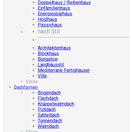
Doppelhaus / Reihenhaus
Einfamilienhaus
Energiesparhaus
Holzhaus
Passivhaus
nach Stil
Architektenhaus
Blockhaus
Bungalow
Landhausstil
Mediterrane Fertighäuser
Villa
Close
Dachformen
Bogendach
Flachdach
Krüppelwalmdach
Pultdach
Satteldach
Tonnendach
Walmdach
Close