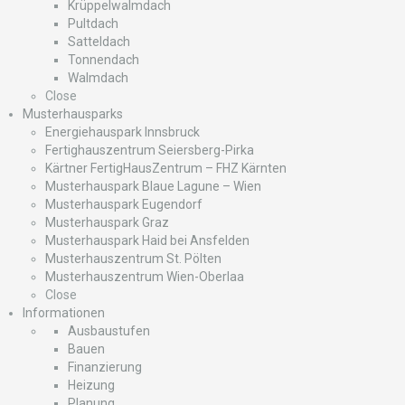
Krüppelwalmdach
Pultdach
Satteldach
Tonnendach
Walmdach
Close
Musterhausparks
Energiehauspark Innsbruck
Fertighauszentrum Seiersberg-Pirka
Kärtner FertigHausZentrum – FHZ Kärnten
Musterhauspark Blaue Lagune – Wien
Musterhauspark Eugendorf
Musterhauspark Graz
Musterhauspark Haid bei Ansfelden
Musterhauszentrum St. Pölten
Musterhauszentrum Wien-Oberlaa
Close
Informationen
Ausbaustufen
Bauen
Finanzierung
Heizung
Planung