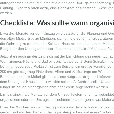
aufregendsten Zeiten. Mitunter ist die Zeit des Umzugs recht stressig. 
Planung. Experten raten dazu, eine Checkliste anzufertigen. Diese ka
werden.
Checkliste: Was sollte wann organis
Etwa drei Monate vor dem Umzug wird es Zeit für die Planung und Org
den alten Mietvertrag zu kündigen, sich um die Schönheitsreparatur
die Wohnung zu entrümpeln. Soll das Haus mit komplett neuen Möbeln
Budget für den Umzug aufbessern indem man die alten Möbel auf Plat
Jetzt ist es auch an der Zeit, sich mit der Einrichtung des neuen Zuh
Wohnzimmer, Küche und Bad eingerichtet werden? Beim Schlafzimmer st
Bett man bevorzugt. Praktisch ist zum Beispiel ein
großes Familienbett
200 cm gibt es genug Platz damit Eltern und Sprösslinge am Wochene
Betten und andere Möbel gilt, dass diese aufgrund längerer Lieferzeite
dem Umzug ins Haus bestellt werden sollten. Außerdem sollte Urlaub 
Kinder im neuen Kindergarten bzw. der Schule angemeldet werden.
Ein- bis eineinhalb Monate vor dem Umzug Telefon- und Internetanbie
organisieren oder ein Umzugsunternehmen beauftragen sowie Material
Etwa drei Wochen vor dem Umzug sollte eine Halteverbotszone beantr
gewechselt werden. Danach Umzugskisten packen und einen Stellplan